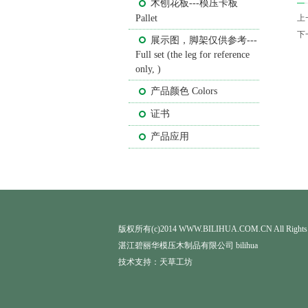
木刨花板---模压卡板
Pallet
上
下
展示图，脚架仅供参考---
Full set (the leg for reference
only, )
产品颜色 Colors
证书
产品应用
版权所有(c)2014 WWW.BILIHUA.COM.CN All Rights 
湛江碧丽华模压木制品有限公司 bilihua
技术支持：
天草工坊